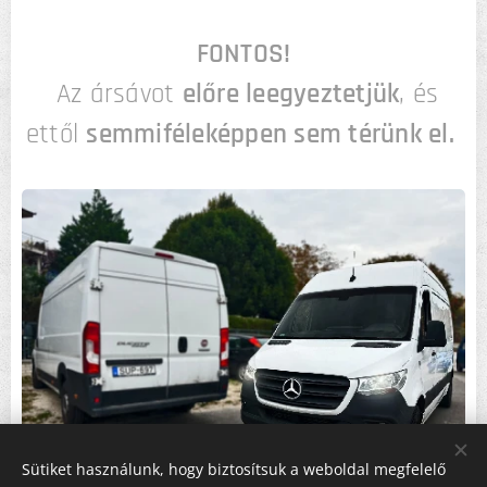
FONTOS!
Az ársávot
előre leegyeztetjük
, és
ettől
semmiféleképpen sem térünk el.
Sütiket használunk, hogy biztosítsuk a weboldal megfelelő