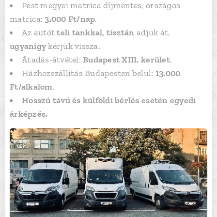
Pest megyei matrica díjmentes, országos
matrica:
3.000 Ft/nap
.
Az autót
teli tankkal, tisztán
adjuk át,
ugyanígy
kérjük vissza.
Átadás-átvétel:
Budapest XIII. kerület
.
Házhozszállítás Budapesten belül:
13.000
Ft/alkalom
.
Hosszú távú és külföldi bérlés esetén egyedi
árképzés.