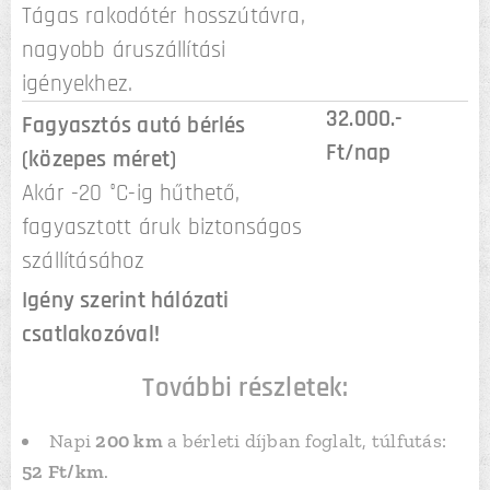
Tágas rakodótér hosszútávra,
nagyobb áruszállítási
igényekhez.
32.000.-
Fagyasztós autó bérlés
Ft/nap
(közepes méret)
Akár -20 °C-ig hűthető,
fagyasztott áruk biztonságos
szállításához
Igény szerint hálózati
csatlakozóval!
További részletek:
Napi
200 km
a bérleti díjban foglalt, túlfutás:
52 Ft/km
.