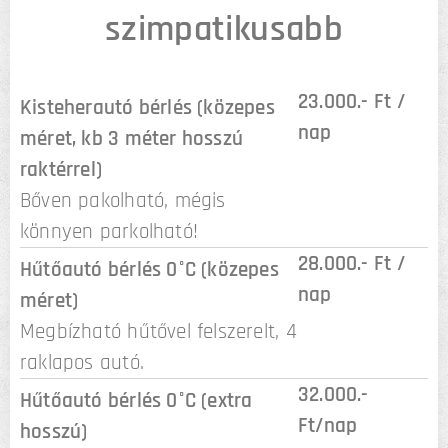
szimpatikusabb
23.000.- Ft /
Kisteherautó bérlés (közepes
nap
méret, kb 3 méter hosszú
raktérrel)
Bőven pakolható, mégis
könnyen parkolható!
28.000.- Ft /
Hűtőautó bérlés 0
°
C
(közepes
nap
méret)
Megbízható hűtővel felszerelt, 4
raklapos autó.
32.000.-
Hűtőautó bérlés 0
°
C
(extra
Ft/nap
hosszú)