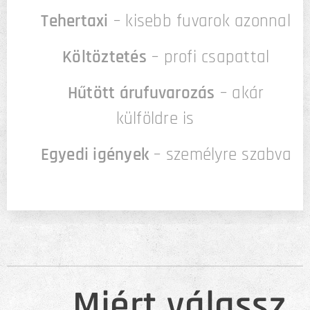
🔹
Tehertaxi
– kisebb fuvarok azonnal
🔹
Költöztetés
– profi csapattal
🔹
Hűtött árufuvarozás
– akár
külföldre is
🔹
Egyedi igények
– személyre szabva
👇🏻Miért válassz