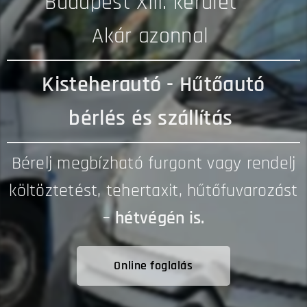
📍Budapest XIII. kerület ✅
Akár azonnal
Kisteherautó - Hűtőautó
bérlés és szállítás
Bérelj megbízható furgont vagy rendelj
költöztetést, tehertaxit, hűtőfuvarozást
–
hétvégén is.
Online foglalás