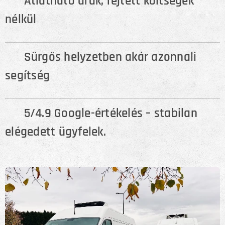
💸 Átlátható árak, rejtett költségek
nélkül
🆘 Sürgős helyzetben akár azonnali
segítség
⭐ 5/4.9 Google-értékelés – stabilan
elégedett ügyfelek.