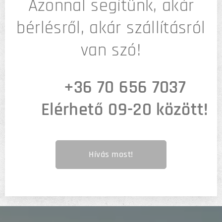
Azonnal segítünk, akár
bérlésről, akár szállításról
van szó!
📞
+36 70 656 7037
🟢
Elérhető 09-20 között!
Hívás most!